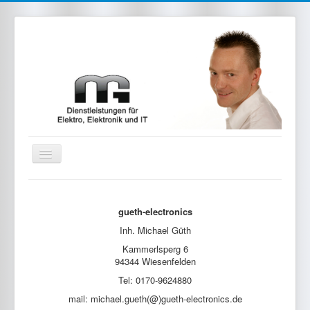
Toggle
Navigation
Home
Elektro / Elektronik / IT
gueth-electronics
Inh. Michael Güth
Projektdienstleistung
Kammerlsperg 6
eigene Produkte
94344 Wiesenfelden
Tel: 0170-9624880
Kontakt
mail: michael.gueth(@)gueth-electronics.de